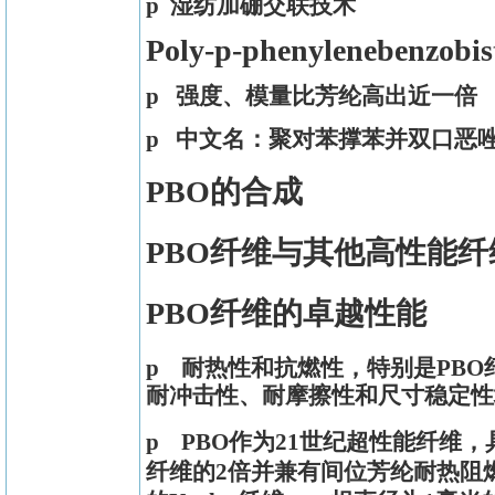
p 湿纺加硼交联技术
Poly-p-phenylenebenzo
p
强度、模量比芳纶高出近一倍
p
中文名：聚对苯撑苯并双口恶
PBO
的合成
PBO
纤维与其他高性能纤
PBO
纤维的卓越性能
p 耐热性和抗燃性，特别是
PBO
耐冲击性、耐摩擦性和尺寸稳定性
p
PBO
作为
21
世纪超性能纤维，
纤维的
2
倍并兼有间位芳纶耐热阻