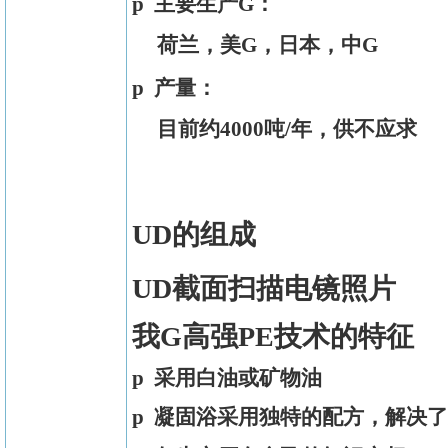
p
主要生产G：
荷兰，美G，日本，中G
p
产量：
目前约
4000
吨
/
年，供不应求
UD
的组成
UD
截面扫描电镜照片
我G高强PE技术的特征
p
采用白油或矿物油
p
凝固浴采用独特的配方，解决了