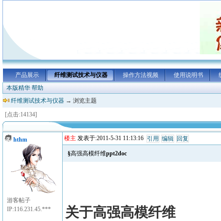
产品展示
纤维测试技术与仪器
操作方法视频
使用说明书
本版精华
帮助
纤维测试技术与仪器
→ 浏览主题
[点击:14134]
楼主
发表于:2011-5-31 11:13:16
引用
编辑
回复
hthm
§高强高模纤维ppt2doc
游客帖子
关于高强高模纤维
IP:116.231.45.***