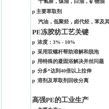
十氢萘，煤油，白油，矿物油
p 主要萃取剂
汽油，低聚烃，卤代烃，苯及
PE冻胶纺工艺关键
p
浓度：
3% - 10%
p
采用双螺杆帮助溶解和脱泡
p
用特殊的凝固浴解决并丝问题
p
分多*达到
40
倍以上拉伸
p
溶剂及萃取剂回收分离
高强PE的工业生产