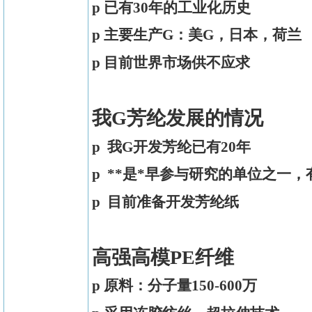
p
已有
30
年的工业化历史
p
主要生产G：美G，日本，荷兰
p
目前世界市场供不应求
我G芳纶发展的情况
p
我G开发芳纶已有
20
年
p
**是*早参与研究的单位之一
p
目前准备开发芳纶纸
高强高模PE纤维
p
原料：分子量
150-600
万