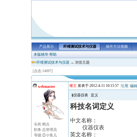
产品展示
纤维测试技术与仪器
操作方法视频
本版精华
帮助
纤维测试技术与仪器
→ 浏览主题
[点击:14097]
楼主
发表于:2012-4-11 10:15:57
引用
编
webmaster
§仪器仪表 定义
科技名词定义
中文名称：
头衔:精点
仪器仪表
职务:总管理员
英文名称：
等级:②小鱼儿