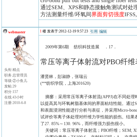
cro-bond pull out tests and single fiber tensi
通过SEM、XPS和静态接触角测试对处理
方法测量纤维/环氧间
界面剪切强度
IF
1
楼 发表于:2012-12-19 9:57:23
引用
编辑
webmaster
2009年第6期 纺织科技造展 ．17．
常压等离子体射流对PBO纤维
头衔:精点
职务:总管理员
潘贤林，彭淑静，张瑞云
等级:②小鱼儿
(**纺织学院，上海201620)
发帖:29
积分:157
摘窭：采用常压等离子体射流(APPJ)在不同处理
在线:43小时
注册:2010-6-8
以提高其与环氧树脂基体间的界面粘结性能。通过S
和表面浸润性能进行分析与表征，并采用Micro-b
试评价等离子体处理对纤维力学性能的损伤。结果表
了27. 85%～130. 96%，而纤维强力损伤很小。
关键词：常压等离子体射流；PBO纤维；SEM; X