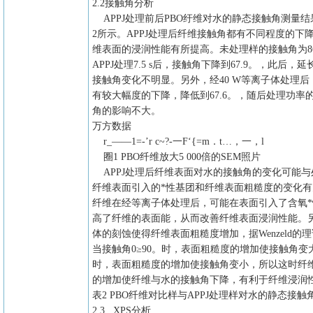
2.2接触角分析
APPJ处理前后PBO纡维对水的静态接触角测量结
2所示。APPJ处理后纤维接触角都有不同程度的下
维表面的浸润性能有所提高。未处理样的接触角为86
APPJ处理7.5 s后，接触角下降到67.9。，此后，
接触角变化不明显。另外，经40 W等离子体处理后
有较大幅度的下降，降低到67.6。，随后处理功率
角的影响不大。
万方数据
r_——1=-’r c~?-一F‘{=m．t…，一，l
圈1 PBO纤维放大5 000倍的SEM照片
APPJ处理后纤维表面对水的接触角的变化可能与
纤维表面引入的*性基团和纤维表面粗糙度的变化有
纤维在经等离子体处理后，可能在表面引入了含氧
高了纤维的表面能，从而改善纤维表面浸润性能。
体的刻蚀使得纤维表面粗糙度增加，据Wenzeld的理论
当接触角0≥90。时，表面粗糙度的增加使接触角变大；
时，表面粗糙度的增加使接触角变小，所以这时纤
的增加使纤维与水的接触角下降，有利于纤维浸润
表2 PBO纤维对比样与APPJ处理样对水的静态接触
2.3 XPS分析