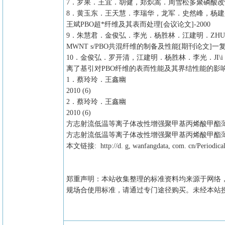
7．罗果．王宜．胡健，郑炽嵩．周雪松多聚磷酸改性PB
8．黄玉东．王天慧．李瑞华，龙军．史然峰，杨建
王斌PBO超*纤维及其表而处理[会议论文]-2000
9．朱慧君．金俊弘．李光．杨胜林．江建明．ZHU}lu
MWNT s/PBO共混纤维的制备及性能[期刊论文]一复合
10．金俊弘．罗开清，江建明．杨胜林．李光．JI\i
离了基引对PBO纤维的表而性能及其界结性能的影响[期
1．蔡玲玲．王鑫幽
2010 (6)
2．蔡玲玲．王鑫幽
2010 (6)
方志射流低温等离子体改性增强聚甲基丙烯酸甲酯薄
方志射流低温等离子体改性增强聚甲基丙烯酸甲酯薄
本文链接: http://d. g, wanfangdata, com. cn/Periodical
郑重声明：本站收集整理的标准资料均来源于网络
规场合使用标准，请通过专门途径购买。未经本站