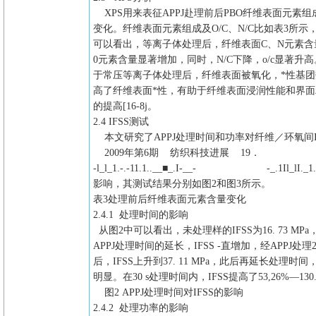
XPS用来表征APPJ赴理前后PBO纤维表面元素组
变化。纤维表面元素组成及O/C、N/C比如表3所示
可以看出，等离子体处理后，纤维表面C、N元素含
0元素含量显著增加，同时，N/C下降，o/c显著升
于常压等离子体处理后，纤维表面被氧化，*性基
高了纤维表面*性，有助于纤维表面浸润性能和界
的提高[16-8j。
2.4 IFSS测试
本文研究了APPJ处理时间和功率对纤维／环氧间I
2009年第6期 纺织科技进展 19．
-l_l_1.-.-11.1..__■_.I-__- -_.1Il_lI._1.■ll-l
影响，其测试结果分别如图2和图3所示。
表3处理前后纤维表面元素含量变化
2.4.1 处理时间的影响
从图2中可以看出，未处理样的IFSS为16. 73 MPa
APPJ处理时间的延长，IFSS -直增加，经APPJ处理22.
后，IFSS上升到37. 11 MPa，此后再延长处理时间
明显。在30 s处理时间内，IFSS提高了53,26%—130
图2 APPJ处理时间对IFSS的影响
2.4.2 处理功率的影响