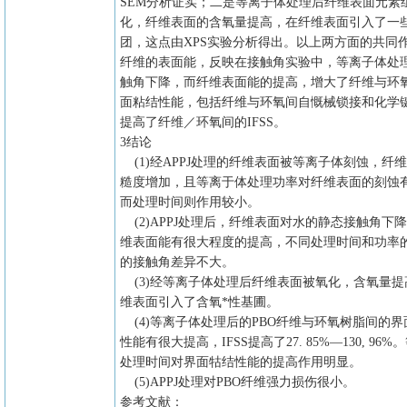
SEM分析证实；二是等离子体处理后纤维表面元素
化，纤维表面的含氧量提高，在纤维表面引入了一
团，这点由XPS实验分析得出。以上两方面的共同
纤维的表面能，反映在接触角实验中，等离子体处
触角下降，而纤维表面能的提高，增大了纤维与环
面粘结性能，包括纤维与环氧间自慨械锁接和化学
提高了纤维／环氧间的IFSS。
3结论
(1)经APPJ处理的纤维表面被等离子体刻蚀，纤
糙度增加，且等离于体处理功率对纤维表面的刻蚀
而处理时间则作用较小。
(2)APPJ处理后，纤维表面对水的静态接触角下
维表面能有很大程度的提高，不同处理时间和功率
的接触角差异不大。
(3)经等离子体处理后纤维表面被氧化，含氧量提
维表面引入了含氧*性基圃。
(4)等离子体处理后的PBO纤维与环氧树脂间的界
性能有很大提高，IFSS提高了27. 85%—130, 96
处理时间对界面牯结性能的提高作用明显。
(5)APPJ处理对PBO纤维强力损伤很小。
参考文献：