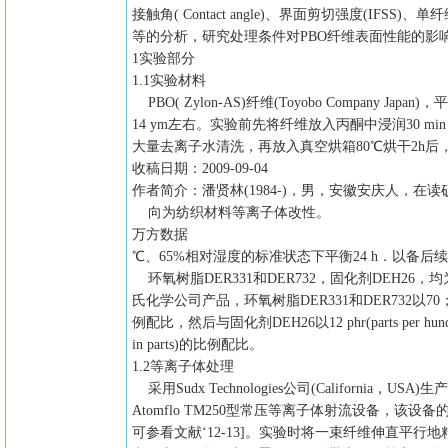
接触角( Contact angle)、界面剪切强度(IFSS)、
等的分析，研究处理条件对PBO纤维表面性能的影
1实验部分
1.1实验材料
PBO( Zylon-AS)纤维(Toyobo Company Japan
14 ym左右。实验前先将纤维放入丙酮中浸润30 mi
大量去离子水清洗，再放入真空烘箱80℃烘干2h后，
收稿日期：2009-09-04
作者简介：潘贤林(1984-)，男，安徽安庆人，在
向为纺织材料等离子体改性。
万方数据
℃、65%相对湿度的标准状态下平衡24 h．以备后
环氧树脂DER331和DER732，固化剂DEH26，
氏化学公司产品，环氧树脂DER331和DER732以70
例配比，然后与固化剂DEH26以12 phr(parts per hundr
in parts)的比例配比。
1.2等离子体处理
采用Sudx Technologies公司(California，USA)生
Atomflo TM250型常压等离子体射流设备，该设
可参看文献‘12-13]。实验时将一束纤维伸直平行