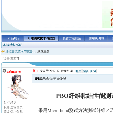
产品展示
纤维测试技术与仪器
操作方法视频
使用说明书
本版精华
帮助
纤维测试技术与仪器
→ 浏览主题
[点击:31377]
楼主
发表于:2012-12-19 9:54:51
引用
编辑
回复
webmaster
§PBO纤维粘结性能测试
PBO纤维粘结性能测
头衔:精点
职务:总管理员
采用Micro-bond测试方法测试纤维
等级:②小鱼儿