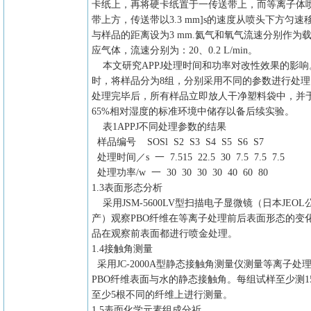
卡纸上，再将硬卡纸置于一传送带上，而等离子体
带上方，传送带以3.3 mm]s的速度从喷头下方匀速
与样品的距离设为3 mm.氦气和氧气流速分别作为
应气体，流速分别为：20、0.2 L/min。
本文研究APPJ处理时间和功率对改性效果的影响
时，将样品分为8组，分别采用不同的参数进行处理
处理完毕后，所有样品立即放人干净塑料袋中，并于
65%相对湿度的标准环境中储存以备后续实验。
表1APPJ不同处理参数的结果
样品编号 SOSl S2 S3 S4 S5 S6 S7
处理时间／s 一 7.515 22.5 30 7.5 7.5 7.5
处理功率/w 一 30 30 30 30 40 60 80
1.3表面形态分析
采用JSM-5600LV型扫描电子显微镜（日本JEOL
产）观察PBO纤维在等离子处理前后表面形态的变
品在观察前表面都进行喷金处理。
1.4接触角测量
采用JC-2000A型静态接触角测量仪测量等离子处
PBO纤维表面与水的静态接触角。每组试样至少测1
至少5根不同的纤维上进行测量。
1.5表面化学元素组成分祈