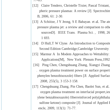
77-83.
[12] Claire Tendero, Christelle Tixier, Pascal Tristant,
pheric pressure plasmas: A review [J]. Spectrochim
B, 2006, 61: 2-30.
[13] A Schiitze, J Y Jeong, S E Babayan. et aL The at
pressure plasma jet: a review and comparison to oth
sourcesD]. IEEE Trans. Plasma Sci. , 1998, 26(
1 693.
[14] D Hull,T W Clyne. An Introduction to Composite
Second Edition Cambridge;Cambridge Uruversity P
[15] Marmur A In Modem Approaches to Wettability:
Applications[M], New York: Plenum Press,1992
[16] Ping Chen, Chengshuang Zhang, Xiangyi Zhang, 
. oxygen plasma treatment power on surface properti
phenylen benzobisoxzole) fibers [Jl. Applied Surfac
2008, 255(5), 3 153-3 158.
[17] Chengshuang Zhang, Pin Chen, Baolei Sun, et aL 
oxygen plasma treatment on interfacial propert,ies
ylene benzabisoxazole) fiberreinforced poly(phthala
sulfone ketone) composite [J]. Joumal of Applied 
encle, 2009, 113(1): 71-77.