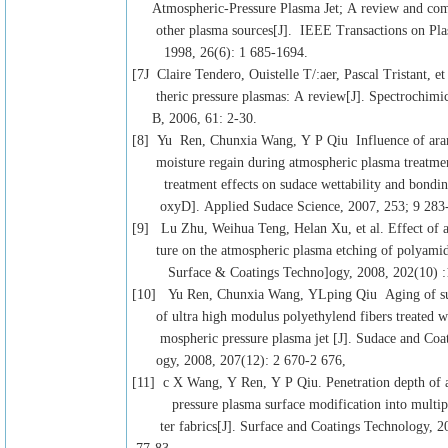
Atmospheric-Pressure Plasma Jet; A review and com
other plasma sources[J]. IEEE Transactions on Pla
1998, 26(6): 1 685-1694.
[7J Claire Tendero, Ouistelle T/:aer, Pascal Tristant, e
theric pressure plasmas: A review[J]. Spectrochimic
B, 2006, 61: 2-30.
[8] Yu Ren, Chunxia Wang, Y P Qiu Influence of ara
moisture regain during atmospheric plasma treatmen
treatment effects on sudace wettability and bonding
oxyD]. Applied Sudace Science, 2007, 253; 9 283-
[9] Lu Zhu, Weihua Teng, Helan Xu, et al. Effect of 
ture on the atmospheric plasma etching of polyamide
Surface & Coatings Techno]ogy, 2008, 202(10) :1
[10] Yu Ren, Chunxia Wang, YLping Qiu Aging of sur
of ultra high modulus polyethylend fibers treated wi
mospheric pressure plasma jet [J]. Sudace and Coat
ogy, 2008, 207(12): 2 670-2 676,
[11] c X Wang, Y Ren, Y P Qiu. Penetration depth of 
pressure plasma surface modification into multiple
ter fabrics[J]. Surface and Coatings Technology, 20