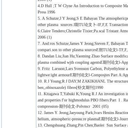
4.D Hull ;T W Clyne An Introduction to Composite
Press 1996
5. A Schutze;J Y Jeong;S E Babayan The atmosphericpr
other plasma sources J期TU论文卜-IF,F,E Transactions
6.Claire Tendero;Christelle Tixier;Pa.scal Tristant
2006 (1)
7. And:ros Schutze;James Y Jeong;Steven F, Babayan T
compari.son to other plasma sourcesE朔TU论文l-TF,F,F,
8. Dandan Liu;Jian Hu;Yaoming Zhao Surface modifica
plasma combined wjth coupling agentsE期刊论文l-Applic
9. Fritz Larsson;Lars Svensson Carbon, Polyethylene a
lightwe:ight armourE期刊论文l-Composjtes Part A:Appli
10. R J Young;R J DAY;M ZAKIKHANL The structure a
ben;,obisoxazole) fibres[钋文期刊]1990
11. Kitagawa T;Yabuki K;Young R J An investigation int
and properties f'or highmodulus PBO fibers:Part I . Ra
compression-期刊论文-Polvmcr 2001 (05)
12. James Y. Jeong;Jaeyoung Park;lvars Henins Reactio
helium, atmospheric-pressu:re plasmaE期刊论文l-Journa
13. Chengshuang Zhang;Pin Chen;Baolei Sun Surface an