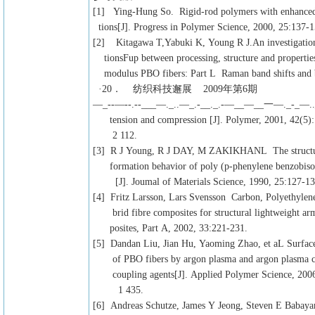
[1] Ying-Hung So. Rigid-rod polymers with enhanced l
tions[J]. Progress in Polymer Science, 2000, 25:137-1
[2] Kitagawa T,Yabuki K, Young R J.An investigation 
tionsFup between processing, structure and properties
modulus PBO fibers: Part L Raman band shifts and 
·20． 纺织科技邂展 2009年第6期
—_--—--.--___—._..—_.-__._.-—__—__一—._-_—.
tension and compression [J]. Polymer, 2001, 42(5):
2 112.
[3] R J Young, R J DAY, M ZAKIKHANL The structur
formation behavior of poly (p-phenylene benzobisox
[J]. Joumal of Materials Science, 1990, 25:127-13
[4] Fritz Larsson, Lars Svensson Carbon, Polyethyle
brid fibre composites for structural lightweight ar
posites, Part A, 2002, 33:221-231.
[5] Dandan Liu, Jian Hu, Yaoming Zhao, et aL Surface
of PBO fibers by argon plasma and argon plasma c
coupling agents[J]. Applied Polymer Science, 2006
1 435.
[6] Andreas Schutze, James Y Jeong, Steven E Babaya