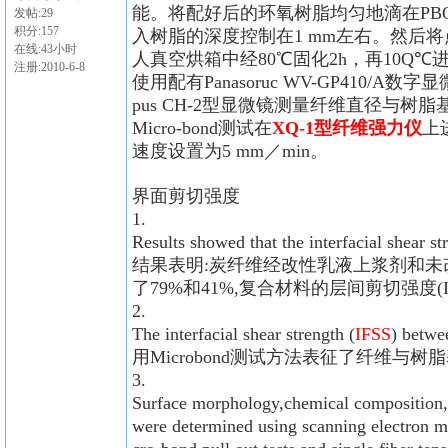
能。将配好后的环氧树脂均匀地滴在PB
发帖:29
积分:157
入树脂的深度控制在1 mm左右。然后
在线:43小时
人真空烘箱中经80℃固化2h，再10Q℃进一
注册:2010-6-8
使用配有Panasoruc WV-GP410/A数
pus CH-2型显微镜测量纤维直径与树
Micro-bond测试在
XQ-1型纤维强力仪
上
速度设置为5 mm／min。
界面剪切强度
1.
Results showed that the interfacial shear st
结果表明:炭纤维经改性乳液上浆剂和未
了79%和41%,复合材料的层间剪切强度(I
2.
The interfacial shear strength (
IFSS
) betwe
用Microbond测试方法表征了纤维与树
3.
Surface morphology,chemical composition,sur
were determined using scanning electron 