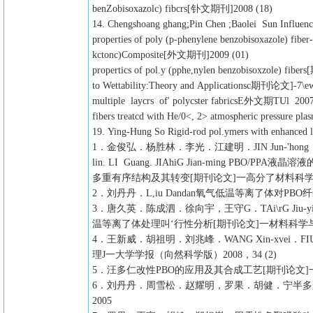
benZobisoxazolc) fibcrs[钋文期刊]2008 (18)
14. Chengshoang ghang;Pin Chen ;Baolei Sun Influence
properties of poly (p-phenylene benzobisoxazole) fiber-
kctonc)Composite[外文期刊]2009 (01)
propertics of pol.y (pphe,nylen benzobisoxzole) fib
to Wettability:Theory and Applicationsc期刊论文]-7\e
multiple laycrs of' polycster fabricsE外文期TUl 2007
fibers treatcd with He/0<, 2> atmospheric pressure 
19. Ying-Hung So Rigid-rod pol.ymers with enhance
1．金俊弘．杨胜林．李光．江建明．JIN Jun-'hong．Y
lin. LI Guang. JIAhiG Jian-ming PBO/PPA液晶溶液
多重有序结构及其转变[期刊论文]一高分了材料科学与lfC
2．刘丹丹．L,iu Dandan氧气低温等离了体对PBO纤
3．唐久英．陈成泗．徐向宇，王守G．TAi\rG Jiu-ying．
温等离了体处理叫‘行性分析[期刊论文]一材料科学与上程
4．王新威．胡祖明．刘兆峰．WANG Xin-xvei．FIU 
理J一大学学报（向然科学版）2008，34 (2)
5．汪多仁改性PBO的应用及其合成工艺[期刊论文]一高
6．刘丹丹．周雪松．赵耀明，罗果．胡健．宁半多
2005