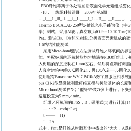
PBO纤维等离子体处理前后表面化学元素组成变化
·18． 纺织科技进展 2009年第6期
--._l___I._lll_-l-.__l__I-____I_I.---II__..__lI___._-. 
Thermo ESCALAB 250型x-射线光电子能谱仪（中
学）测试。采用Al靶，真空度为lO-9～10-10 Torr(10-
Pa)。测试Cls、Ols和Nls峰以分析表面元素组成的
1.6粘结性能测试
采用Micro-bond测试方法测试纤维／环氧间的界
能。将配好后的环氧树脂均匀地滴在PBO纤维上，
入树脂的深度控制在1 mm左右。然后将点滴好树
人真空烘箱中经80℃固化2h，再10Q℃进一步固化30 
使用配有Panasoruc WV-GP410/A数字显微照相系统的
pus CH-2型显微镜测量纤维直径与树脂基体的长度
Micro-bond测试在XQ-1型纤维强力仪上进行，下
速度设置为5 mm／min。
纤维／环氧间的IFSS，B，采用式(1)进行计算[14
—：nP—coth(nL/r)
t -—— (1)
‘ 2A
式中，Pmu是纤维从树脂基体中拔出的*大力，A足