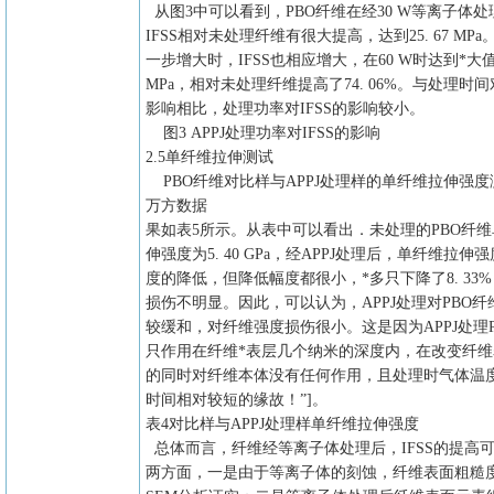
从图3中可以看到，PBO纤维在经30 W等离子体处
IFSS相对未处理纤维有很大提高，达到25. 67 MP
一步增大时，IFSS也相应增大，在60 W时达到*大值29
MPa，相对未处理纤维提高了74. 06%。与处理时间对
影响相比，处理功率对IFSS的影响较小。
图3 APPJ处理功率对IFSS的影响
2.5单纤维拉伸测试
PBO纤维对比样与APPJ处理样的单纤维拉伸强度
万方数据
果如表5所示。从表中可以看出．未处理的PBO纤
伸强度为5. 40 GPa，经APPJ处理后，单纤维拉伸
度的降低，但降低幅度都很小，*多只下降了8. 33
损伤不明显。因此，可以认为，APPJ处理对PBO
较缓和，对纤维强度损伤很小。这是因为APPJ处理P
只作用在纤维*表层几个纳米的深度内，在改变纤
的同时对纤维本体没有任何作用，且处理时气体温
时间相对较短的缘故！”]。
表4对比样与APPJ处理样单纤维拉伸强度
总体而言，纤维经等离子体处理后，IFSS的提高
两方面，一是由于等离子体的刻蚀，纤维表面粗糙