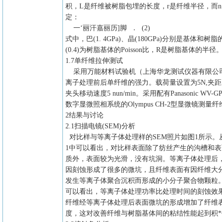
积，L是纤维被树脂包埋的长度，r是纤维半径，而n由
定：
一‘丽汗嘉丽历]脚 ． (2)
式中，巴(1. 4GPa)、晶(180GPa)分别是基体和树
(0.4)为树脂基体的Poisson比，R是树脂基体的半径
1.7单纤维拉伸测试
采用万能材料试验机（上海华龙测试仪器有限公
离子处理前后单纤维的强力。载荷量设置为5N,夹距5
夹头移动速度5 nun/min。采用配有Panasonic WV-GP
数字显微照相系统的Olympus CH-2型显微镜测量
2结果与讨论
2.1扫描电镜(SEM)分析
对比样与等离子体处理样的SEM照片如图1所示。
1中可以看出，对比样表面除了纺丝产生的沟槽和
质外，表面较为光滑，没有坑洞。等离子体处理后
因刻蚀形成了很多的微坑，且纤维表面有因纤维大
发生等离子体聚合沉积而形成的小分子聚合物颗粒
可以看出，等离子体处理功率比处理时间的刻蚀效
纤维经等离子体处理后表面微坑的形成增加了纤维
度，这对改善纤维与树脂基体间的粘结性能起到积*