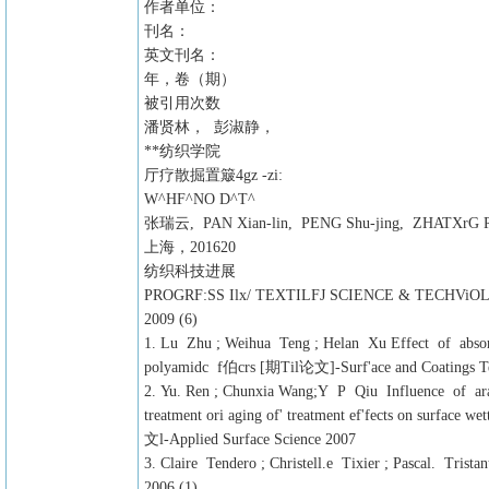
作者单位：
刊名：
英文刊名：
年，卷（期）
被引用次数
潘贤林， 彭淑静，
**纺织学院
厅疗散掘置簸4gz -zi:
W^HF^NO D^T^
张瑞云, PAN Xian-lin, PENG Shu-jing, ZHATXrG R
上海，201620
纺织科技进展
PROGRF:SS Ilx/ TEXTILFJ SCIENCE & TECHVi
2009 (6)
1. Lu Zhu ; Weihua Teng ; Helan Xu Effect of abso
polyamidc f伯crs [期Til论文]-Surf'ace and Coatings T
2. Yu. Ren ; Chunxia Wang;Y P Qiu Influence of ar
treatment ori aging of' treatment ef'fects on surface
文l-Applied Surface Science 2007
3. Claire Tendero ; Christell.e Tixier ; Pascal. Tr
2006 (1)