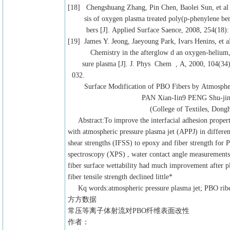
[18] Chengshuang Zhang, Pin Chen, Baolei Sun, et al
sis of oxygen plasma treated poly(p-phenylene benz
bers [J]. Applied Surface Saence, 2008, 254(18): 
[19] James Y. Jeong, Jaeyoung Park, Ivars Henins, et 
Chemistry in the afterglow d an oxygen-helium, 
sure plasma [J]. J. Phys Chem , A, 2000, 104(34)
032.
Surface Modification of PBO Fibers by Atmospheri
PAN Xian-Iin9 PENG Shu-jing, Z
(College of Textiles, Donghua Univers
Abstract:To improve the interfacial adhesion propert
with atmospheric pressure plasma jet (APPJ) in differen
shear strengths (IFSS) to epoxy and fiber strength fo
spectroscopy (XPS) , water contact angle measurements; m
fiber surface wettability had much improvement after 
fiber tensile strength declined little*
Kq words:atmospheric pressure plasma jet; PBO rib
方方数据
常压等离子体射流对PBO纤维表面改性
作者：