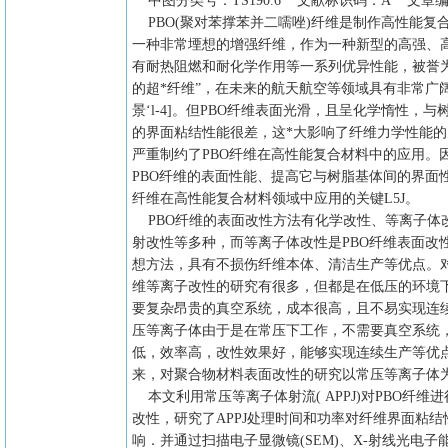
中图分类号：TS190.6 文献标识码：A 文章编号：1673-
PBO(聚对苯撑苯并二嚅唑)纤维是制作高性能复
一种非常堙想的增强纤维，作为一种新型的高强、
有耐热阻燃和耐化学作用等一系列优异性能，被誉为
的超*纤维”，在未来的航天航空等领域具有非常广
景‘l-4]。但PBO纤维表面光滑，且呈化学惰性，与
的界面粘结性能很差，这*大影响了纤维力学性能
严重制约了PBO纤维在高性能复合材料中的应用。
PBO纤维的表面性能、提高它与树脂基体间的界面性
纤维在高性能复合材料领域中应用的关键L5J。
PBO纤维的表面改性方法有化学改性、等离子体
射改性等多种，而等离子体改性是PBO纤维表面改
想方法，具有不损伤纤维本体、清洁生产等优点。对
维等离子改性的研究有很多，但都是在低压的环境
要复杂昂贵的真空系统，成本很高，且不易实现连
压等离子体由于是在常压下工作，不需要真空系统
低，效率高，改性效果好，能够实现连续生产等优点‘6
来，对聚合物材料表面改性的研究以常压等离子体
本文利用常压等离子体射流( APPJ)对PBO纤维
改性，研究了APPJ处理时间和功率对纤维界面粘结
响．并通过扫描电子显微镜(SEM)、X-射线光电子能谱