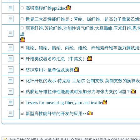
高强高模纤维ppt2doc
世界三大高性能纤维是：芳纶、碳纤维、超高分子量聚乙烯
丽赛纤维,芳纶纤维,功能性透气纤维,大豆纖維,玉米纤维,恩卡纤
成
涤纶、锦纶、腈纶、丙纶、维纶、纤维素纤维等强力测试用
纤维类仪器名称汇总（中英文）
纺织常用计量单位及换算
化纤纤度的表示 特克斯 旦尼尔 公制支数 英制支数的换算表
粘胶短纤维拉伸性能测试时预加张力与张力夹的问题？
Testers for measuring fiber,yarn and textile
新型高性能纤维的开发与应用zz