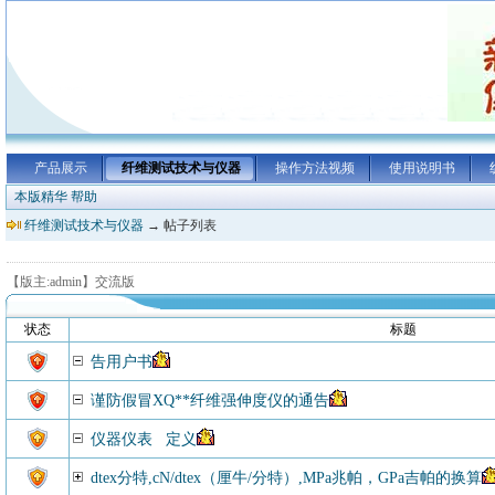
产品展示
纤维测试技术与仪器
操作方法视频
使用说明书
本版精华
帮助
纤维测试技术与仪器
→ 帖子列表
【版主:admin】交流版
状态
标题
告用户书
谨防假冒XQ**纤维强伸度仪的通告
仪器仪表 定义
dtex分特,cN/dtex（厘牛/分特）,MPa兆帕，GPa吉帕的换算