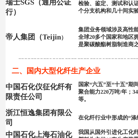
瑞士
SGS
（通用公证
检验、鉴定、测试和认
个分支机构和几十间实
行）
集团业务领域涉及高性
帝人集团（
Teijin
全球20多个国家和地区
）
是聚碳酸酯树脂制造商
二、国内大型化纤生产企业
国家“六五”至“十五”
中国石化仪征化纤有
聚合能力
220
万吨
/
年；
34
限责任公司
等。
浙江恒逸集团有限公
在化纤行业中形成的“涤
司
我国从国外引进化工化
中国石化上海石油化