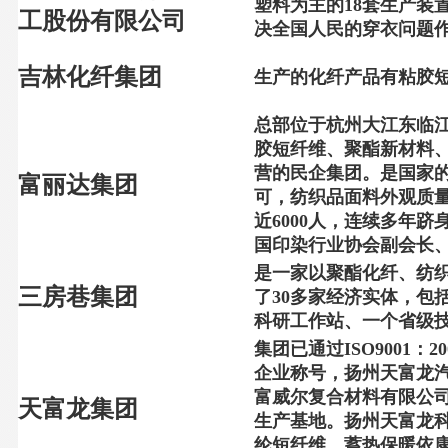
塑料为主的
18
套生产装
工股份有限公司
决全国人民的穿衣问题
吉林化纤集团
生产的化纤产品有粘胶
总部位于杭州大江东临江
胶短纤维、聚酯新材料、
营的民企集团。是国家的
富丽达集团
可，纺织品面料外观质量
近6000人，连续多年
国印染行业协会副会长
是一家以聚酯化纤、纺织
三房巷集团
了30多家经济实体，包
科研工作站、一个省级
集团已通过ISO900
企业称号，扬州天富龙
富威尔复合材料有限公
天富龙集团
生产基地。
扬州天富龙
纶短纤维、蓄热保暖依