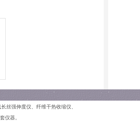
线长丝强伸度仪
、
纤维干热收缩仪
、
套仪器。