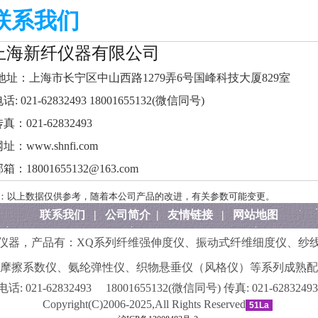
联系我们
上海新纤仪器有限公司
址：上海市长宁区中山西路1279弄6号国峰科技大厦829室
话: 021-62832493 18001655132(微信同号)
真：021-62832493
址：www.shnfi.com
箱：18001655132@163.com
：以上数据仅供参考，随着本公司产品的改进，有关参数可能变更。
联系我们
|
公司简介
|
友情链接
|
网站地图
仪器，产品有：
XQ系列纤维强伸度仪
、
振动式纤维细度仪
、
纱
摩擦系数仪
、
氨纶弹性仪
、
织物悬垂仪（风格仪）
等系列成熟配
电话:
021-62832493 18001655132(微信同号)
传真:
021-62832493
Copyright(C)2006-2025,All Rights Reserved
51La