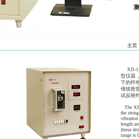
主页
XD-
型仪器
下的纤
维线密度
试反映
The XD-1
the string
vibration
length an
linear de
range is 