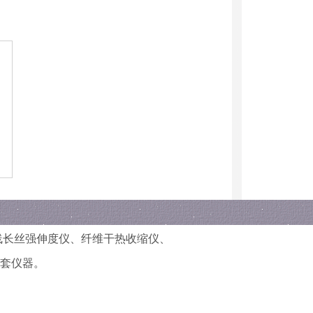
线长丝强伸度仪
、
纤维干热收缩仪
、
套仪器。