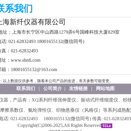
联系我们
上海新纤仪器有限公司
址：上海市长宁区中山西路1279弄6号国峰科技大厦829室
话: 021-62832493 18001655132(微信同号)
真：021-62832493
址：www.shnfi.com
箱：18001655132@163.com
：以上数据仅供参考，随着本公司产品的改进，有关参数可能变更。
联系我们
|
公司简介
|
友情链接
|
网站地图
仪器，产品有：
XQ系列纤维强伸度仪
、
振动式纤维细度仪
、
纱
摩擦系数仪
、
氨纶弹性仪
、
织物悬垂仪（风格仪）
等系列成熟配
电话:
021-62832493 18001655132(微信同号)
传真:
021-62832493
Copyright(C)2006-2025,All Rights Reserved
51La