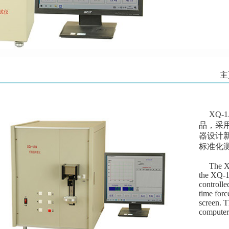
主
XQ-
品，采
器设计
标准化
The XQ-1
the XQ-1 
controlle
time forc
screen. T
computer